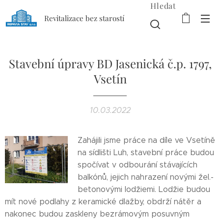
Hledat
Revitalizace bez starostí
Stavební úpravy BD Jasenická č.p. 1797,
Vsetín
10.03.2022
Zahájili jsme práce na díle ve Vsetíně
na sídlišti Luh, stavební práce budou
spočívat v odbourání stávajících
balkónů, jejich nahrazení novými žel.-
betonovými lodžiemi. Lodžie budou
mít nové podlahy z keramické dlažby, obdrží nátěr a
nakonec budou zaskleny bezrámovým posuvným