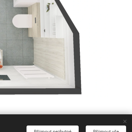
Přijmout nezbytné
Přijmout vše