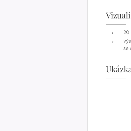
Vizual
20 
výs
se 
Ukázka