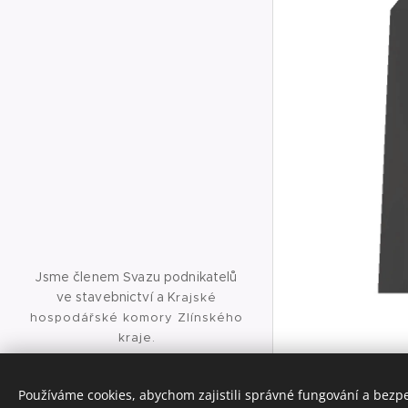
Jsme členem Svazu podnikatelů
ve stavebnictví a K
rajské
hospodářské komory Zlínského
kraje.
Jsme držitelem certifikátu ISO
9001:2016 a osvědčení realizátora
Používáme cookies, abychom zajistili správné fungování a bezp
ETICS.