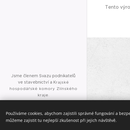
Tento výrob
Jsme členem Svazu podnikatelů
ve stavebnictví a K
rajské
hospodářské komory Zlínského
kraje.
Jsme držitelem certifikátu ISO
9001:2016 a osvědčení realizátora
Používáme cookies, abychom zajistili správné fungování a bezp
ETICS.
můžeme zajistit tu nejlepší zkušenost při jejich návštěvě.
Cookies