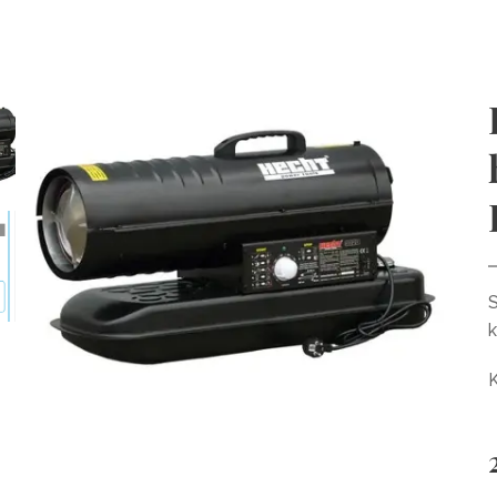
S
k
K