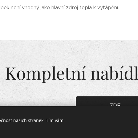
ek není vhodný jako hlavní zdroj tepla k vytápění.
Kompletní nabíd
ZDE
ečnost našich stránek. Tím vám