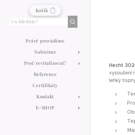
Košík
Právě provádíme
Nabízíme
Proč revitalizovat?
Hecht 30
vysoušení n
Reference
lehký topný
Certifikáty
Te
Kontakt
Pro
E-SHOP
Obs
Tep
Max