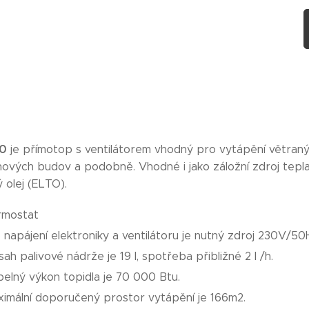
20
je přímotop s ventilátorem vhodný pro vytápění větranýc
ových budov a podobně. Vhodné i jako záložní zdroj tepla.
 olej (ELTO).
rmostat
 napájení elektroniky a ventilátoru je nutný zdroj 230V/50
ah palivové nádrže je 19 l, spotřeba přibližné 2 l /h.
elný výkon topidla je 70 000 Btu.
imální doporučený prostor vytápění je 166m2.