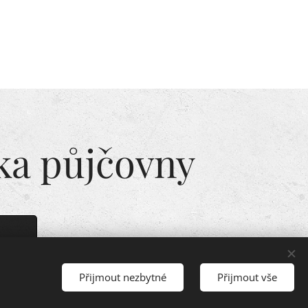
ka půjčovny
Přijmout nezbytné
Přijmout vše