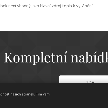
ek není vhodný jako hlavní zdroj tepla k vytápění.
Kompletní nabíd
ZDE
ečnost našich stránek. Tím vám