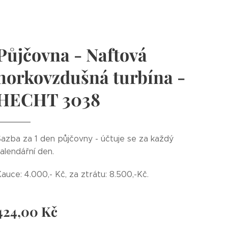
Půjčovna - Naftová
horkovzdušná turbína -
HECHT 3038
azba za 1 den půjčovny - účtuje se za každý
alendářní den.
auce: 4.000,- Kč, za ztrátu: 8.500,-Kč.
424,00
Kč