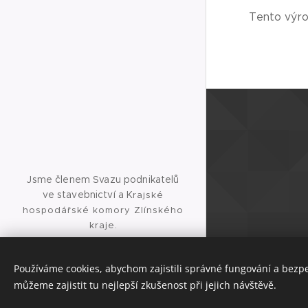
Tento výrob
Jsme členem Svazu podnikatelů
ve stavebnictví a K
rajské
hospodářské komory Zlínského
kraje.
Jsme držitelem certifikátu ISO
9001:2016 a osvědčení realizátora
Používáme cookies, abychom zajistili správné fungování a bezp
ETICS.
můžeme zajistit tu nejlepší zkušenost při jejich návštěvě.
Cookies