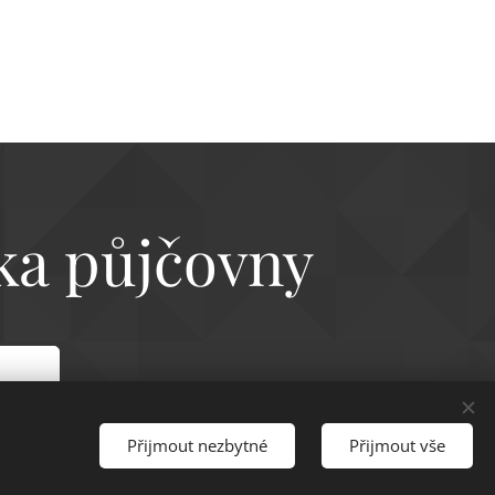
ka půjčovny
Přijmout nezbytné
Přijmout vše