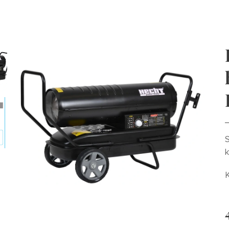
S
k
K