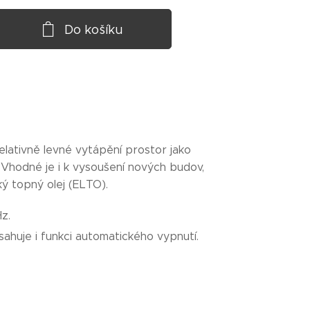
Do košíku
elativně levné vytápění prostor jako
e. Vhodné je i k vysoušení nových budov,
ký topný olej (ELTO).
z.
ahuje i funkci automatického vypnutí.