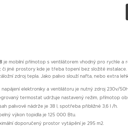
38
je mobilní přímotop s ventilátorem vhodný pro rychle a r
, či jiné prostory kde je třeba topení bez složité instalac
áložní zdroj tepla. Jako palivo slouží nafta, nebo extra leh
 napájení elektroniky a ventilátoru je nutný zdroj 230v/50H
egrovaný termostat udržuje nastavený režim, přímotop obs
ah palivové nádrže je 38 l, spotřeba přibližné 3,6 l /h.
elný výkon topidla je 125 000 Btu.
imální doporučený prostor vytápění je 295 m2.