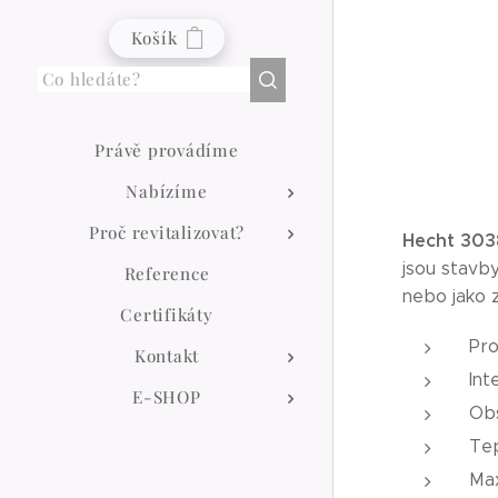
Košík
Právě provádíme
Nabízíme
Proč revitalizovat?
Hecht 30
jsou stavby
Reference
nebo jako z
Certifikáty
Pro
Kontakt
Int
E-SHOP
Obs
Tep
Max