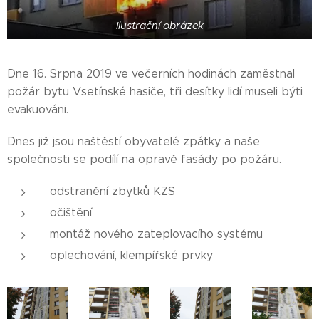
Ilustrační obrázek
Dne 16. Srpna 2019 ve večerních hodinách zaměstnal
požár bytu Vsetínské hasiče, tři desítky lidí museli býti
evakuováni.
Dnes již jsou naštěstí obyvatelé zpátky a naše
společnosti se podílí na opravě fasády po požáru.
odstranění zbytků KZS
očištění
montáž nového zateplovacího systému
oplechování, klempířské prvky