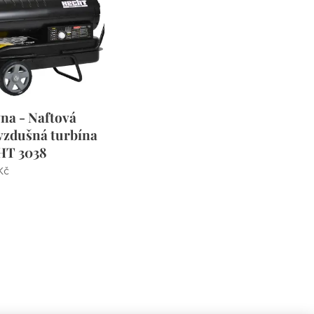
na - Naftová
vzdušná turbína
HT 3038
Kč