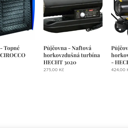
 - Topné
Půjčovna - Naftová
Půjčov
 SCIROCCO
horkovzdušná turbína
horko
HECHT 3020
- HEC
275,00
Kč
424,00