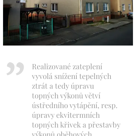
Realizované zateplení
vyvolá snížení tepelných
ztrát a tedy úpravu
topných výkonů větví
ústředního vytápění, resp.
úpravy ekvitermních
topných křivek a přestavby
výkonů oběhových