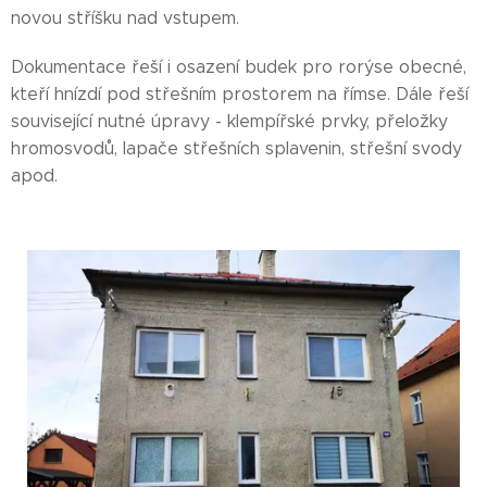
novou stříšku nad vstupem.
Dokumentace řeší i osazení budek pro rorýse obecné,
kteří hnízdí pod střešním prostorem na římse. Dále řeší
související nutné úpravy - klempířské prvky, přeložky
hromosvodů, lapače střešních splavenin, střešní svody
apod.